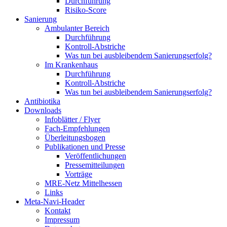
Durchführung
Risiko-Score
Sanierung
Ambulanter Bereich
Durchführung
Kontroll-Abstriche
Was tun bei ausbleibendem Sanierungserfolg?
Im Krankenhaus
Durchführung
Kontroll-Abstriche
Was tun bei ausbleibendem Sanierungserfolg?
Antibiotika
Downloads
Infoblätter / Flyer
Fach-Empfehlungen
Überleitungsbogen
Publikationen und Presse
Veröffentlichungen
Pressemitteilungen
Vorträge
MRE-Netz Mittelhessen
Links
Meta-Navi-Header
Kontakt
Impressum