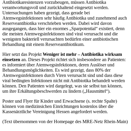
Antibiotikaresistenzen vorzubeugen, müssen Antibiotika
verantwortungsvoll und zurückhaltend eingesetzt werden.
Untersuchungen haben gezeigt, dass gerade bei
Atemwegsinfektionen sehr häufig Antibiotika und zunehmend auch
Reserveantibiotika verschrieben werden. Dabei wird davon
ausgegangen, dass hier ein enormes „Sparpotential“ existiert, denn
die meisten Atemwegsinfektionen sind viral verursacht und die
wenigsten bakteriell verursachten bedürfen einer antibiotischen
Behandlung mit einem Reserveantibiotikum.
Hier setzt das Projekt
Weniger ist mehr – Antibiotika wirksam
einsetzen
an. Dieses Projekt richtet sich insbesondere an Patienten:
es informiert über Atemwegsinfektionen, deren Auslöser und
Behandlungsmöglichkeiten. Es wird gezeigt, dass 80% der
Atemwegsinfektionen durch Viren verursacht sind und dass diese
viral bedingten Infektionen nicht mit Antibiotika behandelt werden
können. Den Patienten wird dargelegt, was sie selbst tun können,
um ihre Erkältungsbeschwerden zu lindern („Hausmittel“).
Poster und Flyer für Kinder und Erwachsene (s. rechte Spalte)
können von medizinsichen Einrichtungen kostenlos über die
Kassenärztliche Vereinigung Hessen angefordert werden.
(Text übernommen von der Homepage des MRE-Netz Rhein-Main)