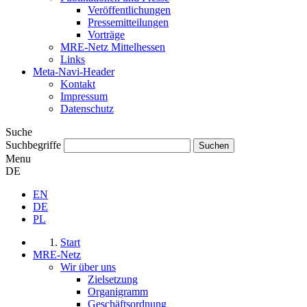
Veröffentlichungen
Pressemitteilungen
Vorträge
MRE-Netz Mittelhessen
Links
Meta-Navi-Header
Kontakt
Impressum
Datenschutz
Suche
Suchbegriffe
Menu
DE
EN
DE
PL
Start
MRE-Netz
Wir über uns
Zielsetzung
Organigramm
Geschäftsordnung