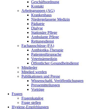
Geschäftsordnung
Kontakt
Arbeitsgruppen (AG)
Krankenhaus
Niedergelassene Medizin
Pädiatrie
Dialyse
Stationäre Pflege
Ambulante Pflege
Rettungsdienst
Fachausschüsse (FA)
Antibiotika-Therapie
Patientenfürsprache
Veterinärmedizin
Öffentlicher Gesundheitsdienst
Mitglieder
Mitglied werden
Publikationen und Presse
Wissenschaftl. Veröffentlichungen
Pressemitteilungen
Vorträge
Fragen
Fragenkatalog
Frage stellen
Hygiene-Empfehlungen