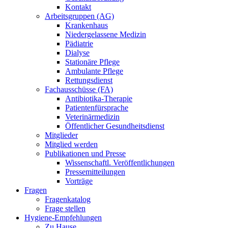
Kontakt
Arbeitsgruppen (AG)
Krankenhaus
Niedergelassene Medizin
Pädiatrie
Dialyse
Stationäre Pflege
Ambulante Pflege
Rettungsdienst
Fachausschüsse (FA)
Antibiotika-Therapie
Patientenfürsprache
Veterinärmedizin
Öffentlicher Gesundheitsdienst
Mitglieder
Mitglied werden
Publikationen und Presse
Wissenschaftl. Veröffentlichungen
Pressemitteilungen
Vorträge
Fragen
Fragenkatalog
Frage stellen
Hygiene-Empfehlungen
Zu Hause