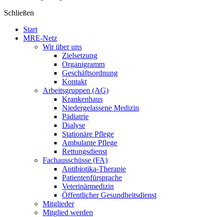
Schließen
Start
MRE-Netz
Wir über uns
Zielsetzung
Organigramm
Geschäftsordnung
Kontakt
Arbeitsgruppen (AG)
Krankenhaus
Niedergelassene Medizin
Pädiatrie
Dialyse
Stationäre Pflege
Ambulante Pflege
Rettungsdienst
Fachausschüsse (FA)
Antibiotika-Therapie
Patientenfürsprache
Veterinärmedizin
Öffentlicher Gesundheitsdienst
Mitglieder
Mitglied werden