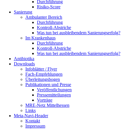
Durchführung
Risiko-Score
Sanierung
Ambulanter Bereich
Durchführung
Kontroll-Abstriche
Was tun bei ausbleibendem Sanierungserfolg?
Im Krankenhaus
Durchführung
Kontroll-Abstriche
Was tun bei ausbleibendem Sanierungserfolg?
Antibiotika
Downloads
Infoblätter / Flyer
Fach-Empfehlungen
Überleitungsbogen
Publikationen und Presse
Veröffentlichungen
Pressemitteilungen
Vorträge
MRE-Netz Mittelhessen
Links
Meta-Navi-Header
Kontakt
Impressum