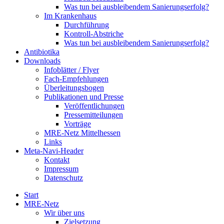
Was tun bei ausbleibendem Sanierungserfolg?
Im Krankenhaus
Durchführung
Kontroll-Abstriche
Was tun bei ausbleibendem Sanierungserfolg?
Antibiotika
Downloads
Infoblätter / Flyer
Fach-Empfehlungen
Überleitungsbogen
Publikationen und Presse
Veröffentlichungen
Pressemitteilungen
Vorträge
MRE-Netz Mittelhessen
Links
Meta-Navi-Header
Kontakt
Impressum
Datenschutz
Start
MRE-Netz
Wir über uns
Zielsetzung