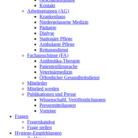
Kontakt
Arbeitsgruppen (AG)
Krankenhaus
Niedergelassene Medizin
Pädiatrie
Dialyse
Stationäre Pflege
Ambulante Pflege
Rettungsdienst
Fachausschüsse (FA)
Antibiotika-Therapie
Patientenfürsprache
Veterinärmedizin
Öffentlicher Gesundheitsdienst
Mitglieder
Mitglied werden
Publikationen und Presse
Wissenschaftl. Veröffentlichungen
Pressemitteilungen
Vorträge
Fragen
Fragenkatalog
Frage stellen
Hygiene-Empfehlungen