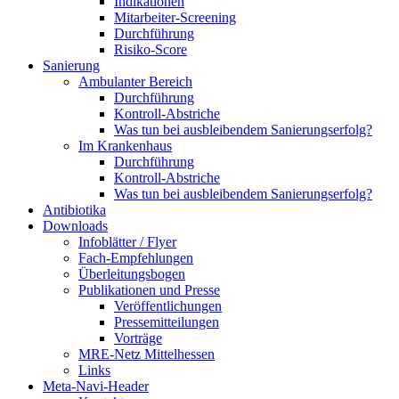
Indikationen
Mitarbeiter-Screening
Durchführung
Risiko-Score
Sanierung
Ambulanter Bereich
Durchführung
Kontroll-Abstriche
Was tun bei ausbleibendem Sanierungserfolg?
Im Krankenhaus
Durchführung
Kontroll-Abstriche
Was tun bei ausbleibendem Sanierungserfolg?
Antibiotika
Downloads
Infoblätter / Flyer
Fach-Empfehlungen
Überleitungsbogen
Publikationen und Presse
Veröffentlichungen
Pressemitteilungen
Vorträge
MRE-Netz Mittelhessen
Links
Meta-Navi-Header