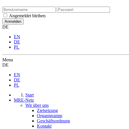
Angemeldet bleiben
DE
EN
DE
PL
Menu
DE
EN
DE
PL
Start
MRE-Netz
Wir über uns
Zielsetzung
Organigramm
Geschäftsordnung
Kontakt