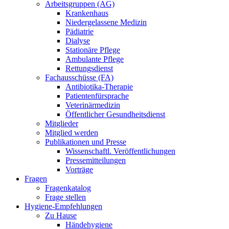
Arbeitsgruppen (AG)
Krankenhaus
Niedergelassene Medizin
Pädiatrie
Dialyse
Stationäre Pflege
Ambulante Pflege
Rettungsdienst
Fachausschüsse (FA)
Antibiotika-Therapie
Patientenfürsprache
Veterinärmedizin
Öffentlicher Gesundheitsdienst
Mitglieder
Mitglied werden
Publikationen und Presse
Wissenschaftl. Veröffentlichungen
Pressemitteilungen
Vorträge
Fragen
Fragenkatalog
Frage stellen
Hygiene-Empfehlungen
Zu Hause
Händehygiene