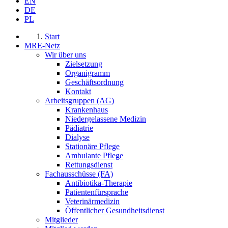
EN
DE
PL
Start
MRE-Netz
Wir über uns
Zielsetzung
Organigramm
Geschäftsordnung
Kontakt
Arbeitsgruppen (AG)
Krankenhaus
Niedergelassene Medizin
Pädiatrie
Dialyse
Stationäre Pflege
Ambulante Pflege
Rettungsdienst
Fachausschüsse (FA)
Antibiotika-Therapie
Patientenfürsprache
Veterinärmedizin
Öffentlicher Gesundheitsdienst
Mitglieder