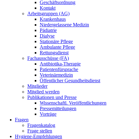
Geschäftsordnung
Kontakt
Arbeitsgruppen (AG)
Krankenhaus
Niedergelassene Medizin
Pädiatrie
Dialyse
Stationäre Pflege
Ambulante Pflege
Rettungsdienst
Fachausschüsse (FA)
Antibiotika-Therapie
Patientenfürsprache
Veterinärmedizin
Öffentlicher Gesundheitsdienst
Mitglieder
Mitglied werden
Publikationen und Presse
Wissenschaftl. Veröffentlichungen
Pressemitteilungen
Vorträge
Fragen
Fragenkatalog
Frage stellen
Hygiene-Empfehlungen