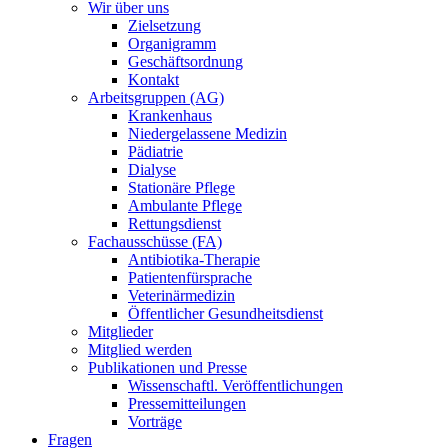
Wir über uns
Zielsetzung
Organigramm
Geschäftsordnung
Kontakt
Arbeitsgruppen (AG)
Krankenhaus
Niedergelassene Medizin
Pädiatrie
Dialyse
Stationäre Pflege
Ambulante Pflege
Rettungsdienst
Fachausschüsse (FA)
Antibiotika-Therapie
Patientenfürsprache
Veterinärmedizin
Öffentlicher Gesundheitsdienst
Mitglieder
Mitglied werden
Publikationen und Presse
Wissenschaftl. Veröffentlichungen
Pressemitteilungen
Vorträge
Fragen