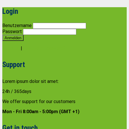
Login
Benutzername
Passwort
Anmelden
Register
|
Lost your password?
Support
Lorem ipsum dolor sit amet:
24h
/ 365days
We offer support for our customers
Mon - Fri 8:00am - 5:00pm
(GMT +1)
Get in touch