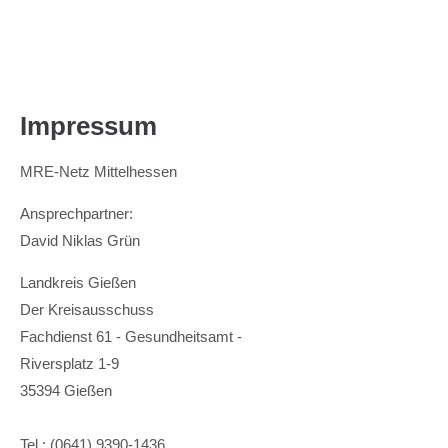
Menu
Login
Benutzername
Impressum
MRE-Netz Mittelhessen
Passwort
Ansprechpartner:
David Niklas Grün
Landkreis Gießen
Anmelden
Der Kreisausschuss
Register
|
Lost your password?
Fachdienst 61 - Gesundheitsamt -
Riversplatz 1-9
Support
35394 Gießen
Lorem ipsum dolor sit amet:
Tel.: (0641) 9390-1436