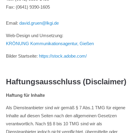
Fax: (0641) 9390-1605
24h
/ 365days
Email:
david.gruen@lkgi.de
Web-Design und Umsetzung:
KRÖNUNG Kommunikationsagentur, Gießen
We offer support for our customers
Mon - Fri 8:00am - 5:00pm
(GMT +1)
Bilder Startseite:
https://stock.adobe.com/
Get in touch
Cybersteel Inc.
Haftungsausschluss (Disclaimer)
376-293 City Road, Suite 600
San Francisco, CA 94102
Haftung für Inhalte
Als Diensteanbieter sind wir gemäß § 7 Abs.1 TMG für eigene
Have any questions?
+44 1234 567 890
Inhalte auf diesen Seiten nach den allgemeinen Gesetzen
verantwortlich. Nach §§ 8 bis 10 TMG sind wir als
Drop us a line
Diensteanbieter jedoch nicht verpflichtet, übermittelte oder