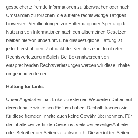
info@yourdomain.com
gespeicherte fremde Informationen zu überwachen oder nach
Umständen zu forschen, die auf eine rechtswidrige Tätigkeit
About us
hinweisen. Verpflichtungen zur Entfernung oder Sperrung der
Lorem ipsum dolor sit amet, consectetuer adipiscing
Nutzung von Informationen nach den allgemeinen Gesetzen
elit.
bleiben hiervon unberührt. Eine diesbezügliche Haftung ist
Aenean commodo ligula eget dolor. Aenean massa. Cum
jedoch erst ab dem Zeitpunkt der Kenntnis einer konkreten
sociis natoque penatibus et magnis dis parturient montes,
Rechtsverletzung möglich. Bei Bekanntwerden von
nascetur ridiculus mus. Donec quam felis, ultricies nec.
entsprechenden Rechtsverletzungen werden wir diese Inhalte
umgehend entfernen.
Haftung für Links
Unser Angebot enthält Links zu externen Webseiten Dritter, auf
deren Inhalte wir keinen Einfluss haben. Deshalb können wir
für diese fremden Inhalte auch keine Gewähr übernehmen. Für
die Inhalte der verlinkten Seiten ist stets der jeweilige Anbieter
oder Betreiber der Seiten verantwortlich. Die verlinkten Seiten