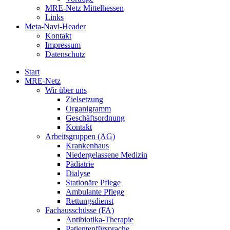
MRE-Netz Mittelhessen
Links
Meta-Navi-Header
Kontakt
Impressum
Datenschutz
Start
MRE-Netz
Wir über uns
Zielsetzung
Organigramm
Geschäftsordnung
Kontakt
Arbeitsgruppen (AG)
Krankenhaus
Niedergelassene Medizin
Pädiatrie
Dialyse
Stationäre Pflege
Ambulante Pflege
Rettungsdienst
Fachausschüsse (FA)
Antibiotika-Therapie
Patientenfürsprache