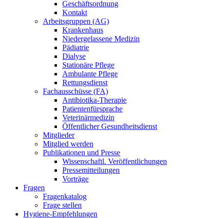
Geschäftsordnung
Kontakt
Arbeitsgruppen (AG)
Krankenhaus
Niedergelassene Medizin
Pädiatrie
Dialyse
Stationäre Pflege
Ambulante Pflege
Rettungsdienst
Fachausschüsse (FA)
Antibiotika-Therapie
Patientenfürsprache
Veterinärmedizin
Öffentlicher Gesundheitsdienst
Mitglieder
Mitglied werden
Publikationen und Presse
Wissenschaftl. Veröffentlichungen
Pressemitteilungen
Vorträge
Fragen
Fragenkatalog
Frage stellen
Hygiene-Empfehlungen