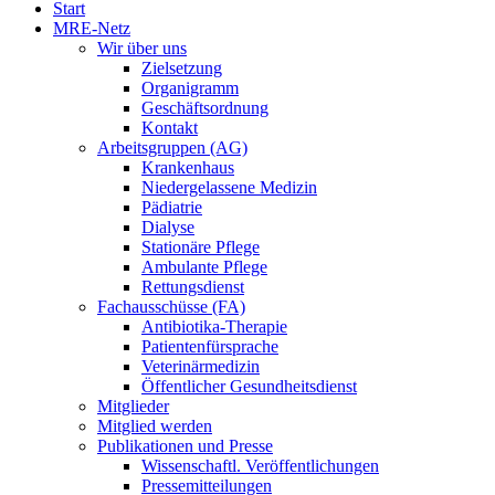
Start
MRE-Netz
Wir über uns
Zielsetzung
Organigramm
Geschäftsordnung
Kontakt
Arbeitsgruppen (AG)
Krankenhaus
Niedergelassene Medizin
Pädiatrie
Dialyse
Stationäre Pflege
Ambulante Pflege
Rettungsdienst
Fachausschüsse (FA)
Antibiotika-Therapie
Patientenfürsprache
Veterinärmedizin
Öffentlicher Gesundheitsdienst
Mitglieder
Mitglied werden
Publikationen und Presse
Wissenschaftl. Veröffentlichungen
Pressemitteilungen