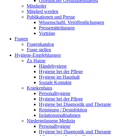
Öffentlicher Gesundheitsdienst
Mitglieder
Mitglied werden
Publikationen und Presse
Wissenschaftl. Veröffentlichungen
Pressemitteilungen
Vorträge
Fragen
Fragenkatalog
Frage stellen
Hygiene-Empfehlungen
Zu Hause
Händehygiene
Hygiene bei der Pflege
Hygiene im Haushalt
Soziale Kontakte
Krankenhaus
Personalhygiene
Hygiene bei der Pflege
Hygiene bei Diagnostik und Therapie
Reinigung / Desinfektion
Isolationsmaßnahmen
Niedergelassene Medizin
Personalhygiene
Hygiene bei Diagnostik und Therapie