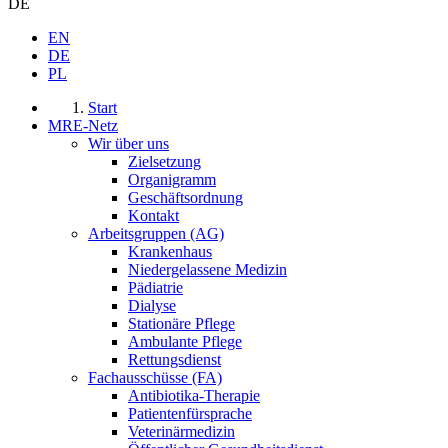
DE
EN
DE
PL
Start
MRE-Netz
Wir über uns
Zielsetzung
Organigramm
Geschäftsordnung
Kontakt
Arbeitsgruppen (AG)
Krankenhaus
Niedergelassene Medizin
Pädiatrie
Dialyse
Stationäre Pflege
Ambulante Pflege
Rettungsdienst
Fachausschüsse (FA)
Antibiotika-Therapie
Patientenfürsprache
Veterinärmedizin