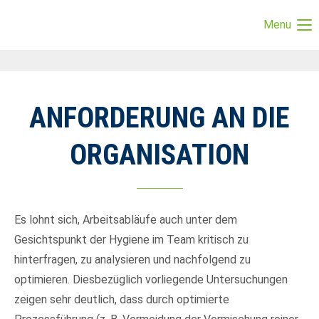
Menu
Login
Benutzername
ANFORDERUNG AN DIE
Passwort
ORGANISATION
Anmelden
Es lohnt sich, Arbeitsabläufe auch unter dem
Gesichtspunkt der Hygiene im Team kritisch zu
Register
|
Lost your password?
hinterfragen, zu analysieren und nachfolgend zu
Support
optimieren. Diesbezüglich vorliegende Untersuchungen
zeigen sehr deutlich, dass durch optimierte
Lorem ipsum dolor sit amet: