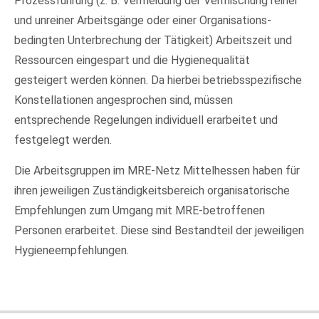
Prozessführung (z. B. Vermeidung der Vermischung reiner
und unreiner Arbeitsgänge oder einer Organisations-
24h
bedingten Unterbrechung der Tätigkeit) Arbeitszeit und
/ 365days
Ressourcen eingespart und die Hygienequalität
gesteigert werden können. Da hierbei betriebsspezifische
Konstellationen angesprochen sind, müssen
entsprechende Regelungen individuell erarbeitet und
We offer support for our customers
Mon - Fri 8:00am - 5:00pm
(GMT +1)
festgelegt werden.
Get in touch
Die Arbeitsgruppen im MRE-Netz Mittelhessen haben für
ihren jeweiligen Zuständigkeitsbereich organisatorische
Cybersteel Inc.
Empfehlungen zum Umgang mit MRE-betroffenen
376-293 City Road, Suite 600
Personen erarbeitet. Diese sind Bestandteil der jeweiligen
San Francisco, CA 94102
Hygieneempfehlungen.
Have any questions?
+44 1234 567 890