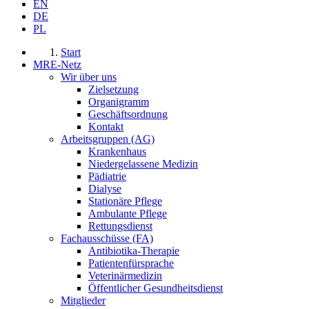
EN
DE
PL
Start
MRE-Netz
Wir über uns
Zielsetzung
Organigramm
Geschäftsordnung
Kontakt
Arbeitsgruppen (AG)
Krankenhaus
Niedergelassene Medizin
Pädiatrie
Dialyse
Stationäre Pflege
Ambulante Pflege
Rettungsdienst
Fachausschüsse (FA)
Antibiotika-Therapie
Patientenfürsprache
Veterinärmedizin
Öffentlicher Gesundheitsdienst
Mitglieder