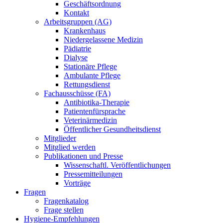
Geschäftsordnung
Kontakt
Arbeitsgruppen (AG)
Krankenhaus
Niedergelassene Medizin
Pädiatrie
Dialyse
Stationäre Pflege
Ambulante Pflege
Rettungsdienst
Fachausschüsse (FA)
Antibiotika-Therapie
Patientenfürsprache
Veterinärmedizin
Öffentlicher Gesundheitsdienst
Mitglieder
Mitglied werden
Publikationen und Presse
Wissenschaftl. Veröffentlichungen
Pressemitteilungen
Vorträge
Fragen
Fragenkatalog
Frage stellen
Hygiene-Empfehlungen