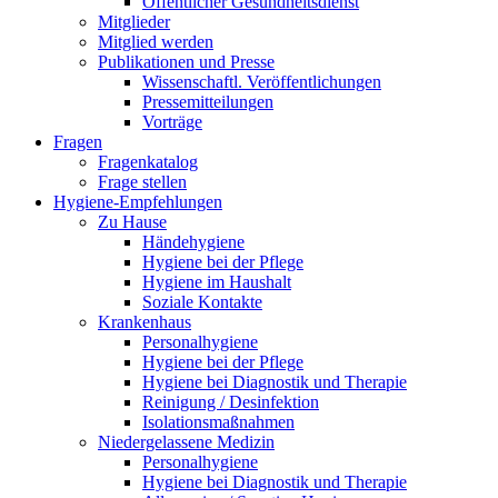
Öffentlicher Gesundheitsdienst
Mitglieder
Mitglied werden
Publikationen und Presse
Wissenschaftl. Veröffentlichungen
Pressemitteilungen
Vorträge
Fragen
Fragenkatalog
Frage stellen
Hygiene-Empfehlungen
Zu Hause
Händehygiene
Hygiene bei der Pflege
Hygiene im Haushalt
Soziale Kontakte
Krankenhaus
Personalhygiene
Hygiene bei der Pflege
Hygiene bei Diagnostik und Therapie
Reinigung / Desinfektion
Isolationsmaßnahmen
Niedergelassene Medizin
Personalhygiene
Hygiene bei Diagnostik und Therapie