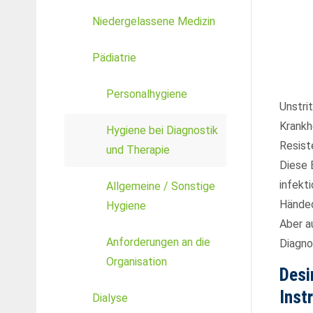
Niedergelassene Medizin
24h
Pädiatrie
/ 365days
Personalhygiene
Unstri
Krankh
We offer support for our customers
Hygiene bei Diagnostik
Mon - Fri 8:00am - 5:00pm
(GMT +1)
Resist
und Therapie
Get in touch
Diese 
infekt
Allgemeine / Sonstige
Cybersteel Inc.
Händed
Hygiene
376-293 City Road, Suite 600
Aber a
San Francisco, CA 94102
Anforderungen an die
Diagno
Organisation
Desi
Have any questions?
+44 1234 567 890
Inst
Dialyse