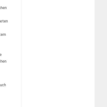
chen
neten
ntem
r ridiculus mus. Donec quam felis, ultricies nec.
e
chen
auch