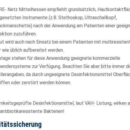
E- Netz Mittelhessen empfiehlt grundsätzlich, Hautkontaktflä
ngesetzten Instrumente (z.B. Stethoskop, Ultraschallkopf,
uckmanschette) nach der Anwendung am Patienten einer geeig
ektion zuzuführen.
cing elit.
gut wird auch nach Einsatz bei einem Patienten mit multiresiste
 sociis natoque penatibus et magnis dis parturient montes, nascetu
r wie üblich aufbereitet werden.
tage stehen für diese Anwendung geeignete kommerzielle
endersysteme zur Verfügung. Beachten Sie aber bitte immer di
llerangaben, da durch ungeeignete Desinfektionsmittel Oberflä
iffen oder zerstört werden können.
mkeitsgeprüfte Desinfektionsmittel, laut VAH- Listung, wirken 
antibiotikaresistente Bakterien!
itätssicherung