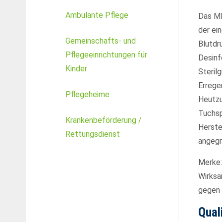
Drop us a line
Ambulante Pflege
Das MR
info@yourdomain.com
About us
der ei
Gemeinschafts- und
Blutdr
Pflegeeinrichtungen für
Desinf
Lorem ipsum dolor sit amet, consectetuer adipis
Kinder
Steril
Aenean commodo ligula eget dolor. Aenean massa. Cum
Errege
Pflegeheime
Heutzu
Tuchsp
Krankenbeförderung /
Herste
Rettungsdienst
angegr
Merke:
Wirksa
gegen 
Qual